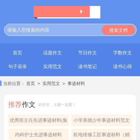
首页
话题作文
节日作文
字数作文
句子语录
实用范文
读书笔记
读书心得
>
>
当前位置：
首页
实用范文
事迹材料
推荐
作文
好作文，大家一起看！
优秀班主任先进事迹材料(集
小学美德少年事迹材料范文
锦15篇)
（精选11篇）
内科护士先进事迹材料
机电维修工匠事迹材料（精