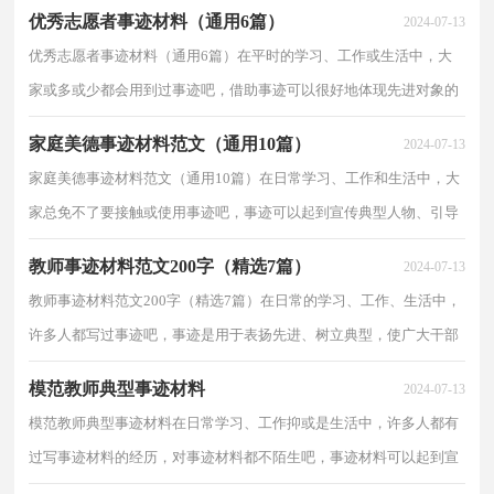
评功摆好，而是为了鲜明地体现和积极宣扬一种特定时代...
优秀志愿者事迹材料（通用6篇）
2024-07-13
优秀志愿者事迹材料（通用6篇）在平时的学习、工作或生活中，大
家或多或少都会用到过事迹吧，借助事迹可以很好地体现先进对象的
先进思想、精神，以及特定的时代特征。那么事迹怎么拟...
家庭美德事迹材料范文（通用10篇）
2024-07-13
家庭美德事迹材料范文（通用10篇）在日常学习、工作和生活中，大
家总免不了要接触或使用事迹吧，事迹可以起到宣传典型人物、引导
良好风气的作用。一般事迹是怎么起草的呢？以下是小编...
教师事迹材料范文200字（精选7篇）
2024-07-13
教师事迹材料范文200字（精选7篇）在日常的学习、工作、生活中，
许多人都写过事迹吧，事迹是用于表扬先进、树立典型，使广大干部
群众见贤思齐，有所效仿，从而尽心竭力地做好本职工作而如...
模范教师典型事迹材料
2024-07-13
模范教师典型事迹材料在日常学习、工作抑或是生活中，许多人都有
过写事迹材料的经历，对事迹材料都不陌生吧，事迹材料可以起到宣
传典型人物、引导良好风气的作用。拟起事迹材料来...