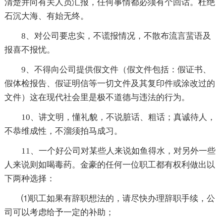
清楚并向有关人员汇报，任何事情都必须有个回话。杜绝
石沉大海、有始无终。
8、对公司要忠实，不谎报情况，不散布流言蜚语及
报喜不报忧。
9、不得向公司提供假文件（假文件包括：假证书、
假体检报告、假证明信等一切文件及其复印件或涂改过的
文件）这在现代社会里是极不道德与违法的行为。
10、讲文明，懂礼貌，不说脏话、粗话；真诚待人，
不恭维成性，不溜须拍马成习。
11、一个好公司对某些人来说如鱼得水，对另外一些
人来说则如喝毒药。金豪的任何一位职工都有权利做出以
下两种选择：
⑴职工如果有辞职想法的，请尽快办理辞职手续，公
司可以考虑给予一定的补助；