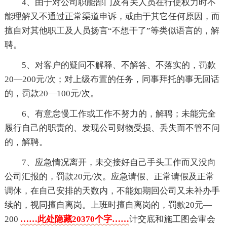
4、由于对公司职能部门及有关人员在行使权力时不
能理解又不通过正常渠道申诉，或由于其它任何原因，而
擅自对其他职工及人员扬言“不想干了”等类似语言的，解
聘。
5、对客户的疑问不解释、不解答、不落实的，罚款
20—200元/次；对上级布置的任务，同事拜托的事无回话
的，罚款20—100元/次。
6、有意怠慢工作或工作不努力的，解聘；未能完全
履行自己的职责的、发现公司财物受损、丢失而不管不问
的，解聘。
7、应急情况离开，未交接好自己手头工作而又没向
公司汇报的，罚款20元/次。应急请假、正常请假及正常
调休，在自己安排的天数内，不能如期回公司又未补办手
续的，视同擅自离岗。上班时擅自离岗的，罚款20元—
200
……此处隐藏20370个字……
计交底和施工图会审会