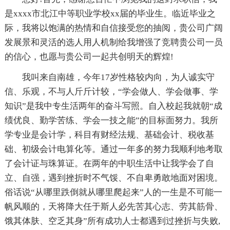
是xxxx市北江中等职业学校xx届的毕业生。临近毕业之
际，我将以饱满的热情和自信接受您的抽阅，贵公司广阔
发展景和灵活的选人用人机制给我增强了竞聘贵公司一员
的信心，也愿与贵公司一起共创明天的辉煌!
我叫来自南雄，今年17岁性格较内向，为人诚实守
信、乐观，不与人斤斤计较，“学会做人、学会做事、学
知识”是我中专生活两年的奋斗写照。自入校起我就朝“成
绩优良、勤学苦练、学会一技之能”的目标面努力。我所
学专业是会计学，科目有财经法规、基础会计、税收基
础、初级会计电算化等。通过一年多的努力我顺利地考取
了会计证与珠算证。在两年的中职生活中让我学会了自
立、自强，遇到挫折时不气馁、不自卑勇敢地面对困境。
俗话说“从哪里跌倒就从哪里爬起来”人的一生是不可能一
帆风顺的，天将降大任于斯人必先苦其心志、劳其筋骨、
饿其体肤、空乏其身”所有成功人士都遇到过挫折与失败,