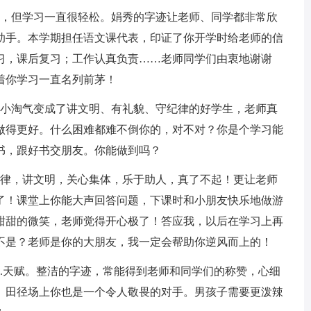
中，但学习一直很轻松。娟秀的字迹让老师、同学都非常欣
助手。本学期担任语文课代表，印证了你开学时给老师的信
习，课后复习；工作认真负责……老师同学们由衷地谢谢
着你学习一直名列前茅！
的小淘气变成了讲文明、有礼貌、守纪律的好学生，老师真
做得更好。什么困难都难不倒你的，对不对？你是个学习能
书，跟好书交朋友。你能做到吗？
纪律，讲文明，关心集体，乐于助人，真了不起！更让老师
了！课堂上你能大声回答问题，下课时和小朋友快乐地做游
甜甜的微笑，老师觉得开心极了！答应我，以后在学习上再
不是？老师是你的大朋友，我一定会帮助你逆风而上的！
.天赋。整洁的字迹，常能得到老师和同学们的称赞，心细
。田径场上你也是一个令人敬畏的对手。男孩子需要更泼辣