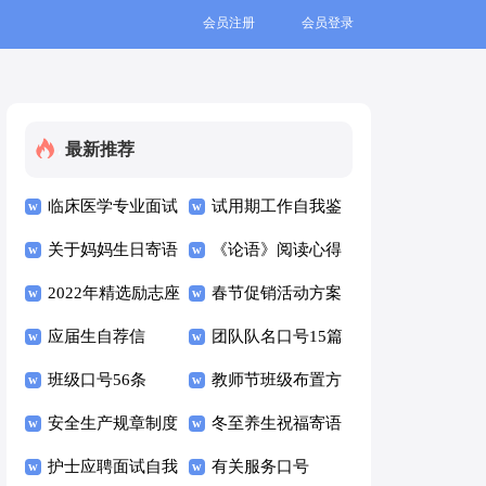
会员注册
会员登录
最新推荐
临床医学专业面试
试用期工作自我鉴
自我介绍
关于妈妈生日寄语
定
《论语》阅读心得
50句
2022年精选励志座
体会
春节促销活动方案
右铭合集100条
应届生自荐信
团队队名口号15篇
班级口号56条
教师节班级布置方
安全生产规章制度
案（精选6篇）
冬至养生祝福寄语
15篇
护士应聘面试自我
（精选40句）
有关服务口号