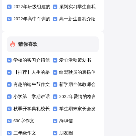
介绍
2022年班级组建的
顶岗实习学生自我
口号49句
2022年高中军训的
鉴定
高一新生自我介绍
口号汇编35条
15篇
猜你喜欢
学校的实习介绍信
爱心活动策划书
【推荐】人生的格
给驾驶员的表扬信
言集合38条
有趣的端午节作文
新学期全体教师会
小学第二学期讲话
校长讲话稿范文
2022年爱情的格言
稿
秋季开学典礼校长
（通用10篇）
汇编93句
学生期末家长会发
发言稿（通用12
600字作文
言稿
辞职信
篇）
三年级作文
朋友圈