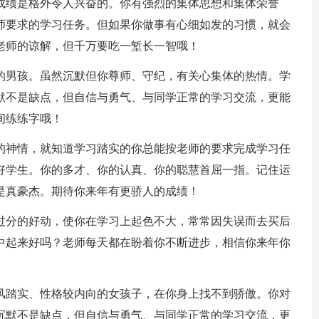
的成绩是格外令人兴奋的。你有强烈的集体思想和集体荣誉
师要求的学习任务。但如果你做事有心细如发的习惯，就会
老师的谅解，但千万要吃一堑长一智哦！
富的男孩。虽然沉默但你尊师、守纪，有关心集体的热情。学
默不是缺点，但自信与勇气、与同学正常的学习交流，更能
间练练字哦！
注的神情，就知道学习踏实的你总能按老师的要求完成学习任
好学生。你的多才、你的认真、你的聪慧首屈一指。记住运
是真豪杰。期待你来年有更骄人的成绩！
你过分的好动，使你在学习上起色不大，常常因失误而去买后
中起来好吗？老师每天都在盼着你不断进步，相信你来年你
作风踏实、性格较内向的女孩子，在你身上找不到骄傲。你对
沉默不是缺点，但自信与勇气、与同学正常的学习交流，更