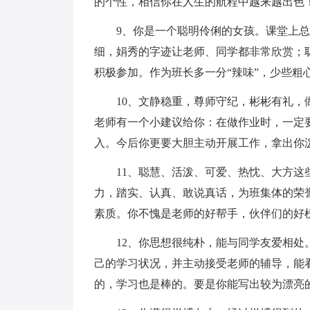
的个性，相信你在人生的航程中越来越出色
9、你是一个聪明伶俐的女孩。课堂上
细，娟秀的字迹让老师、同学都非常欣赏；
积极参加。作为班长多一分“辣味”，少些粗
10、文静稳重，尊师守纪，彬彬有礼
老师有一个小建议给你：在做作业时，一定
入。今后你更要大胆主动开展工作，拿出你
11、聪慧、活泼、可爱、热忱、大方
力，踏实、认真、敢说真话，为班集体的荣
素质。你不愧是老师的好帮手，伙伴们的好
12、你思想很纯朴，能与同学友爱相
己的学习状况，并主动接受老师的辅导，能
的，学习也是棒的。要是你能写出较为漂亮