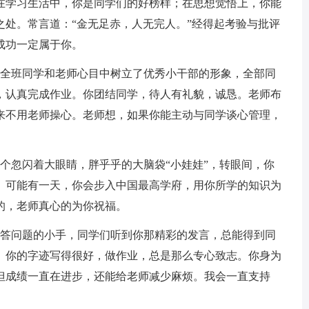
在学习生活中，你是同学们的好榜样；在思想觉悟上，你能
之处。常言道：“金无足赤，人无完人。”经得起考验与批评
成功一定属于你。
在全班同学和老师心目中树立了优秀小干部的形象，全部同
，认真完成作业。你团结同学，待人有礼貌，诚恳。老师布
来不用老师操心。老师想，如果你能主动与同学谈心管理，
个忽闪着大眼睛，胖乎乎的大脑袋“小娃娃”，转眼间，你
。可能有一天，你会步入中国最高学府，用你所学的知识为
的，老师真心的为你祝福。
回答问题的小手，同学们听到你那精彩的发言，总能得到同
。你的字迹写得很好，做作业，总是那么专心致志。你身为
但成绩一直在进步，还能给老师减少麻烦。我会一直支持