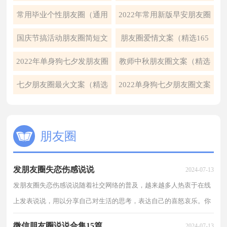
195句）
常用毕业个性朋友圈（通用
2022年常用新版早安朋友圈
40句）
问候语47句
国庆节搞活动朋友圈简短文
朋友圈爱情文案（精选165
案（精选260句）
句）
2022年单身狗七夕发朋友圈
教师中秋朋友圈文案（精选
文案
160句）
七夕朋友圈最火文案（精选
2022单身狗七夕朋友圈文案
60句）
（精选100句）
朋友圈
发朋友圈失恋伤感说说
2024-07-13
发朋友圈失恋伤感说说随着社交网络的普及，越来越多人热衷于在线
上发表说说，用以分享自己对生活的思考，表达自己的喜怒哀乐。你
知道什么样的说说才是特别的吗？以下是小编为大家收...
微信朋友圈说说合集15篇
2024-07-13