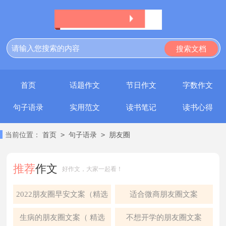
首页
话题作文
节日作文
字数作文
句子语录
实用范文
读书笔记
读书心得
>
>
当前位置：
首页
句子语录
朋友圈
推荐
作文
好作文，大家一起看！
2022朋友圈早安文案（精选
适合微商朋友圈文案
95句）
生病的朋友圈文案（ 精选
不想开学的朋友圈文案